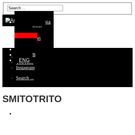
La Compagnia
Produzioni
Date
Laboratori
Gallery
Spazio
Contatti
Facebook
ENG
YouTube
Instagram
Search ...
SMITOTRITO